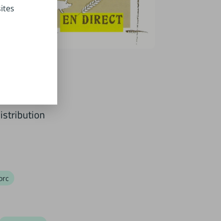
ites
distribution
orc