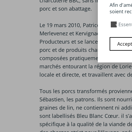
charcuterie BBC, sans intermédiaires
Afin d'amé
porc et son abattage.
soient rec
Essent
Le 19 mars 2010, Patrice et Sébastien
Merlevenez et Kervignac, s’associent 
Producteurs et se lancent dans la ven
Accept
porc et de produits charcutiers, sous
composées pratiquement à la demand
marchés entourant la région de Lorient
locale et directe, et travaillent avec 
Tous les porcs transformés provienne
Sébastien, les patrons. Ils sont nourr
graines de lin, ne contiennent ni addi
sont labellisés Bleu Blanc Cœur. il s’a
spécifique à la qualité de la viande 