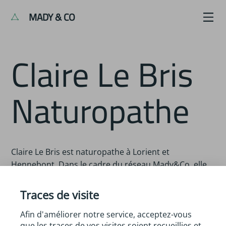
MADY & CO
Claire Le Bris
Naturopathe
Claire Le Bris est naturopathe à Lorient et
Hennebont. Dans le cadre du réseau Mady&Co, elle
peut vous proposer des ateliers et des animations en
cuisine sur de nombreux sujets : cuisine végétale,
Traces de visite
économique, batch cooking, bien-être, etc.
Afin d'améliorer notre service, acceptez-vous
Les ateliers peuvent être proposés pour tout type de
que les traces de vos visites soient recueillies et