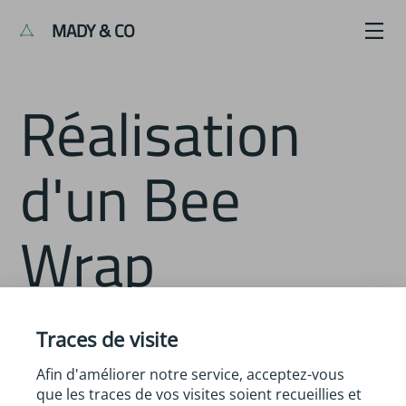
MADY & CO
Réalisation
d'un Bee
Wrap
Traces de visite
Description :
Le Bee Wrap est un emballage naturel à
la cire d’abeille. Pour emballer un sandwich ou
Afin d'améliorer notre service, acceptez-vous
recouvrir un plat, il est durable, élégant et pratique.
que les traces de vos visites soient recueillies et