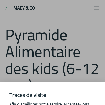
MADY & CO
Pyramide
Alimentaire
des kids (6-12
ans)
Traces de visite
Afin d'améliorer notre service, acceptez-vous
Description :
Dis, pourquoi on mange? / La pyramide