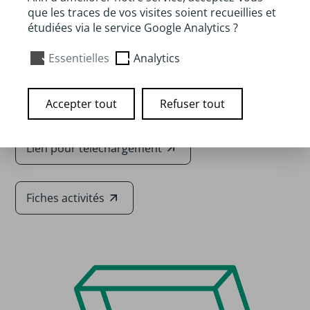
que les traces de vos visites soient recueillies et
alimentaire: bon pour moi, bon pour ma planète /
étudiées via le service Google Analytics ?
Pourquoi et comment manger durable?
Auteur :
Graines d'agri
Essentielles
Analytics
Disponibilité :
A télécharger en ligne
Accepter tout
Refuser tout
Lien pour téléchargement
Fiches activités