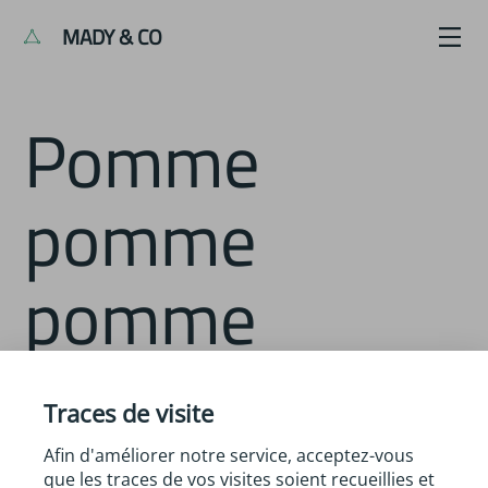
MADY & CO
Pomme
pomme
pomme
Description :
Croquée… Ne reste alors que la graine
Traces de visite
qui, une fois arrosée, donnera à son tour un
Afin d'améliorer notre service, acceptez-vous
pommier…
que les traces de vos visites soient recueillies et