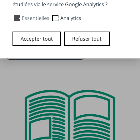
Auteur :
Corinne Dreyfuss
étudiées via le service Google Analytics ?
Disponibilité :
Disponible à la médiathèque de
Essentielles
Analytics
Lorient et Keryado
Accepter tout
Refuser tout
Lien vers la médiathèque