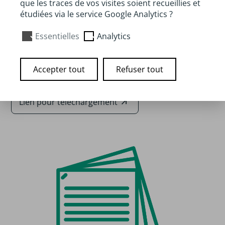
que les traces de vos visites soient recueillies et
étudiées via le service Google Analytics ?
Auteur :
réseau Graine Centre‑Val de Loir
Essentielles
Analytics
Disponibilité :
À télécharger en ligne
Accepter tout
Refuser tout
Lien pour téléchargement