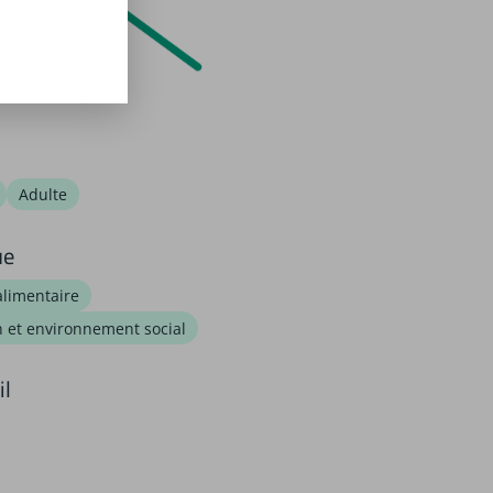
Adulte
ue
alimentaire
 et environnement social
il