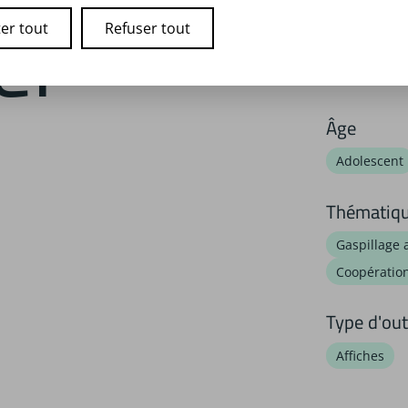
er
er tout
Refuser tout
Âge
Adolescent
Thématiq
Gaspillage 
Coopération
Type d'out
Affiches