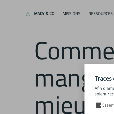
MADY & CO
MISSIONS
RESSOURCES
Comment
mange
Traces 
mieux 
Afin d'amé
soient rec
Essent